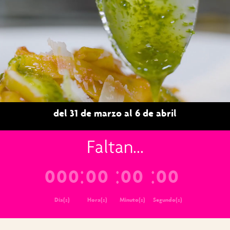
Reproductor
de
vídeo
del 31 de marzo al 6 de abril
Faltan...
000
00
00
00
Día(s)
Hora(s)
Minuto(s)
Segundo(s)