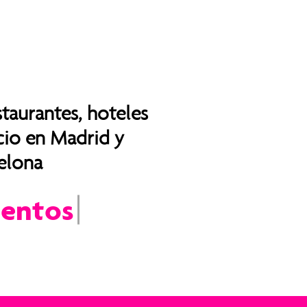
taurantes, hoteles
cio en Madrid y
elona
e